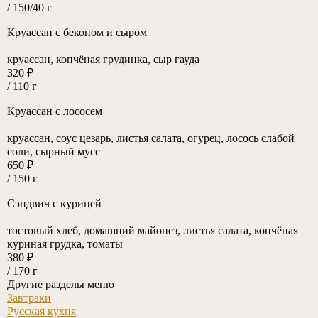
/ 150/40 г
Круассан с беконом и сыром
круассан, копчёная грудинка, сыр гауда
320 ₽
/ 110 г
Круассан с лососем
круассан, соус цезарь, листья салата, огурец, лосось слабой
соли, сырный мусс
650 ₽
/ 150 г
Сэндвич с курицей
тостовый хлеб, домашний майонез, листья салата, копчёная
куриная грудка, томаты
380 ₽
/ 170 г
Другие разделы меню
Завтраки
Русская кухня