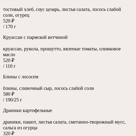
тостовый хлеб, соус цезарь, листья салата, лосось слабой
соли, огурец
520 ₽
/ 170 г
Круассан с пармской ветчиной
круассан, рукола, прошутто, вяленые томаты, оливковое
масло
520 ₽
/ 110 г
Блины с лососем
блины, сливочный сыр, лосось слабой соли
580 ₽
/ 190/25 г
Драники картофельные
драники, пашот, листья салата, сметанно-творожный мусс,
сальса из огурца
320 ₽