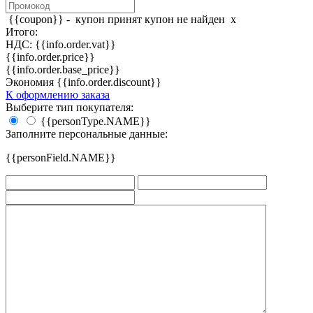
{{coupon}} -
купон принят
купон не найден
x
Итого:
НДС: {{info.order.vat}}
{{info.order.price}}
{{info.order.base_price}}
Экономия {{info.order.discount}}
К оформлению заказа
Выберите тип покупателя:
{{personType.NAME}}
Заполните персональные данные:
{{personField.NAME}}