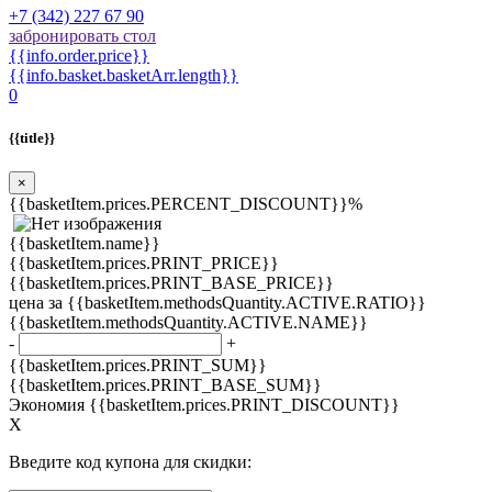
+7 (342) 227 67 90
забронировать стол
{{info.order.price}}
{{info.basket.basketArr.length}}
0
{{title}}
×
{{basketItem.prices.PERCENT_DISCOUNT}}%
{{basketItem.name}}
{{basketItem.prices.PRINT_PRICE}}
{{basketItem.prices.PRINT_BASE_PRICE}}
цена за {{basketItem.methodsQuantity.ACTIVE.RATIO}}
{{basketItem.methodsQuantity.ACTIVE.NAME}}
-
+
{{basketItem.prices.PRINT_SUM}}
{{basketItem.prices.PRINT_BASE_SUM}}
Экономия {{basketItem.prices.PRINT_DISCOUNT}}
X
Введите код купона для скидки: